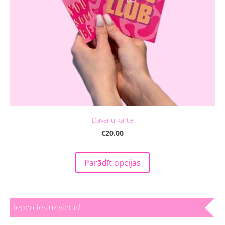
Dāvanu karte
€20.00
Parādīt opcijas
Iepērcies uz vietas!