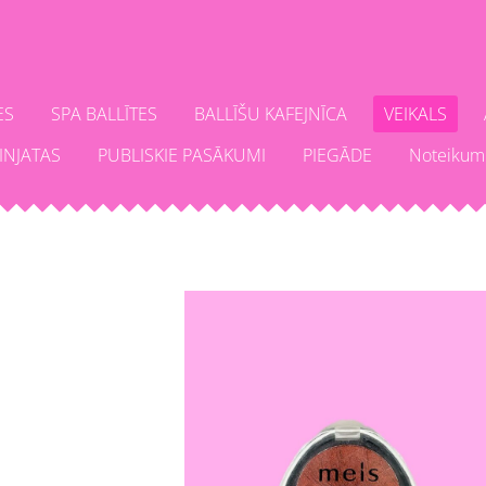
ES
SPA BALLĪTES
BALLĪŠU KAFEJNĪCA
VEIKALS
INJATAS
PUBLISKIE PASĀKUMI
PIEGĀDE
Noteikum