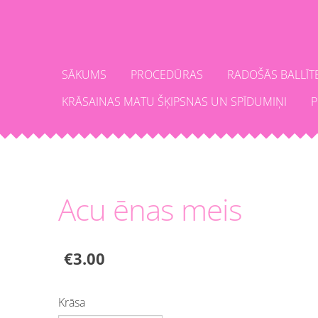
SĀKUMS
PROCEDŪRAS
RADOŠĀS BALLĪT
KRĀSAINAS MATU ŠĶIPSNAS UN SPĪDUMIŅI
P
Acu ēnas meis
€3.00
Krāsa