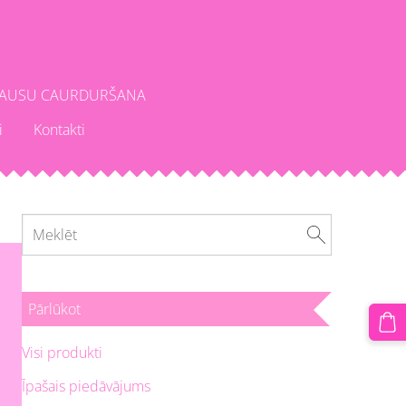
AUSU CAURDURŠANA
i
Kontakti
Pārlūkot
Visi produkti
Īpašais piedāvājums