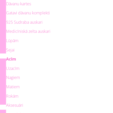
Dāvanu kartes
Gatavi dāvanu komplekti
925 Sudraba auskari
Medicīniskā zelta auskari
Lūpām
Sejai
Acīm
Uzacīm
Nagiem
Matiem
Rokām
Aksesuāri