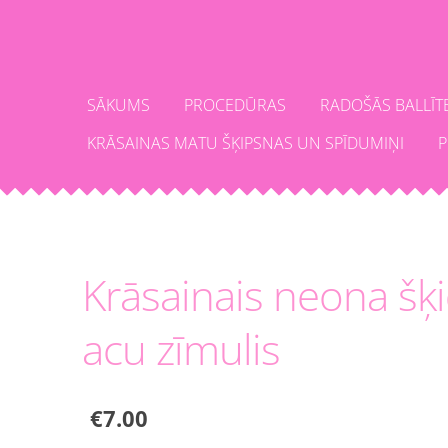
SĀKUMS
PROCEDŪRAS
RADOŠĀS BALLĪT
KRĀSAINAS MATU ŠĶIPSNAS UN SPĪDUMIŅI
P
Krāsainais neona šķi
acu zīmulis
€7.00