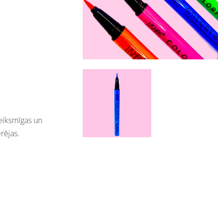
zteiksmīgas un
rējas.