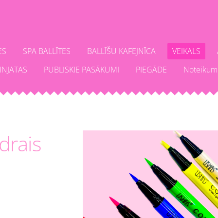
ES
SPA BALLĪTES
BALLĪŠU KAFEJNĪCA
VEIKALS
INJATAS
PUBLISKIE PASĀKUMI
PIEGĀDE
Noteikum
drais