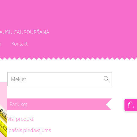
AUSU CAURDURŠANA
i
Kontakti
Pārlūkot
Visi produkti
Īpašais piedāvājums