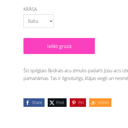
KRĀSA
Ielikt grozā
Šis spilgtais šķidrais acu zīmulis padarīs Jūsu acis i
pamanāmas. Tas ir ilgnoturīgs, klājas viegli un nesmē
Share
Post
Pin
Ieteikt