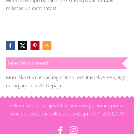
Mitrinošais lūpu balzams bez krāsas p
adarīs lūpas
mīkstas un mitrinātas!
Iepērcies uz vietas!
Mūsu skaistumus vari iegādāties Tērbatas ielā 93/95, Rīga
un Tirgoņu ielā 24, Liepājā
Seko mums sociālajos tīklos un uzzini jaunumus pirmā!
Veic pierakstu vai ballītes rezervāciju: +371 23202079