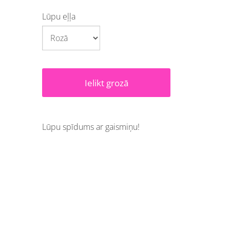
Lūpu eļļa
Ielikt grozā
Lūpu spīdums ar gaismiņu!