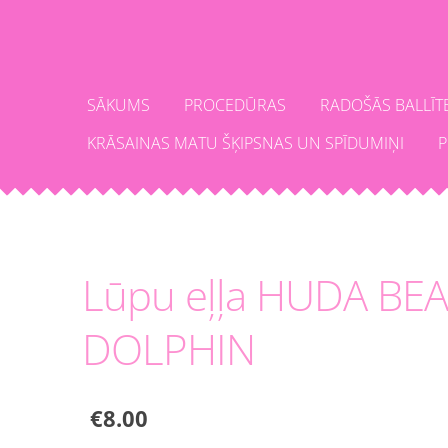
SĀKUMS
PROCEDŪRAS
RADOŠĀS BALLĪT
KRĀSAINAS MATU ŠĶIPSNAS UN SPĪDUMIŅI
P
Lūpu eļļa HUDA BE
DOLPHIN
€8.00