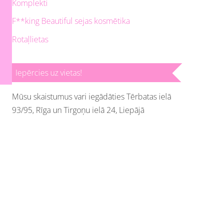
Komplekti
F**king Beautiful sejas kosmētika
Rotaļlietas
Iepērcies uz vietas!
Mūsu skaistumus vari iegādāties Tērbatas ielā
93/95, Rīga un Tirgoņu ielā 24, Liepājā