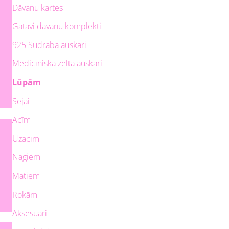
Dāvanu kartes
Gatavi dāvanu komplekti
925 Sudraba auskari
Medicīniskā zelta auskari
Lūpām
Sejai
Acīm
Uzacīm
Nagiem
Matiem
Rokām
Aksesuāri