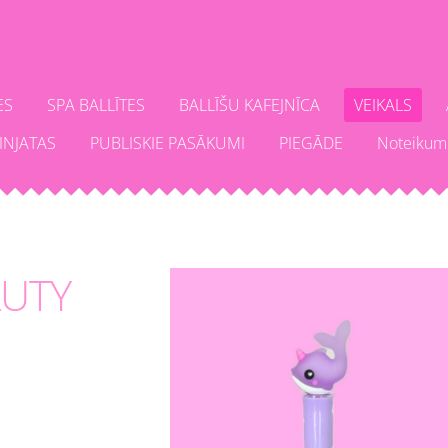
ES
SPA BALLĪTES
BALLĪŠU KAFEJNĪCA
VEIKALS
INJATAS
PUBLISKIE PASĀKUMI
PIEGĀDE
Noteikum
AUTY