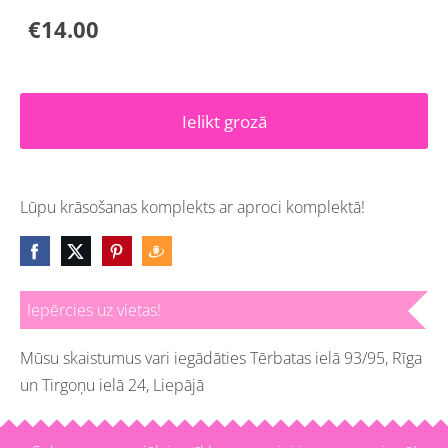
€14.00
Ielikt grozā
Lūpu krāsošanas komplekts ar aproci komplektā!
Iepērcies uz vietas!
Mūsu skaistumus vari iegādāties Tērbatas ielā 93/95, Rīga
un Tirgoņu ielā 24, Liepājā