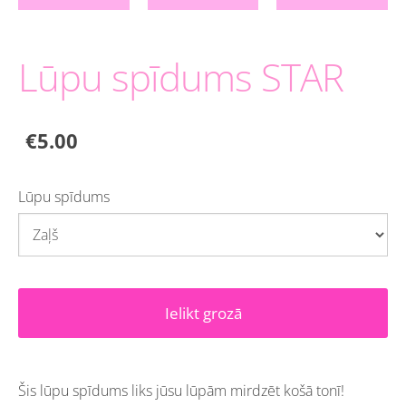
Lūpu spīdums STAR
€5.00
Lūpu spīdums
Ielikt grozā
Šis lūpu spīdums liks jūsu lūpām mirdzēt košā tonī!