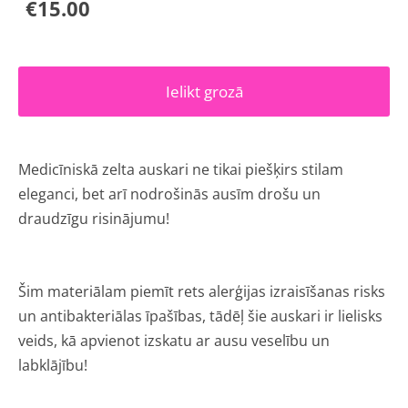
€15.00
Ielikt grozā
Medicīniskā zelta auskari ne tikai piešķirs stilam
eleganci, bet arī nodrošinās ausīm drošu un
draudzīgu risinājumu!
Šim materiālam piemīt rets alerģijas izraisīšanas risks
un antibakteriālas īpašības, tādēļ šie auskari ir lielisks
veids, kā apvienot izskatu ar ausu veselību un
labklājību!