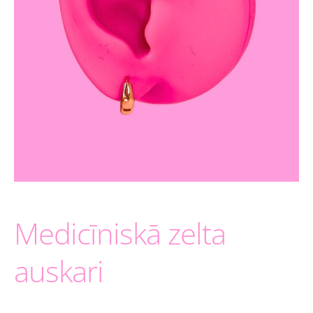
Medicīniskā zelta
auskari