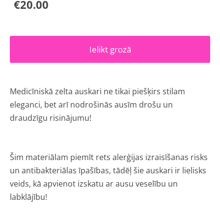
€20.00
Ielikt grozā
Medicīniskā zelta auskari ne tikai piešķirs stilam
eleganci, bet arī nodrošinās ausīm drošu un
draudzīgu risinājumu!
Šim materiālam piemīt rets alerģijas izraisīšanas risks
un antibakteriālas īpašības, tādēļ šie auskari ir lielisks
veids, kā apvienot izskatu ar ausu veselību un
labklājību!