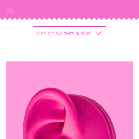
Medicīniskā zelta auskari