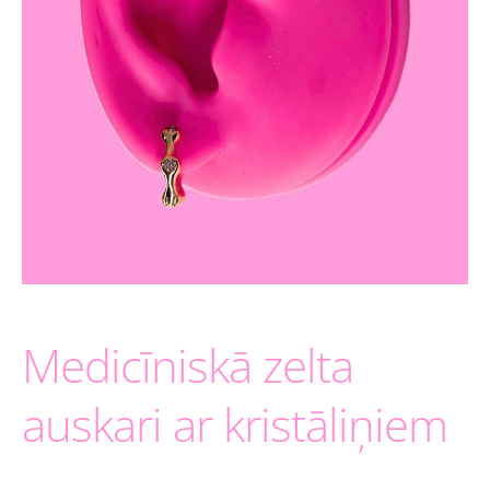
Medicīniskā zelta
auskari ar kristāliņiem