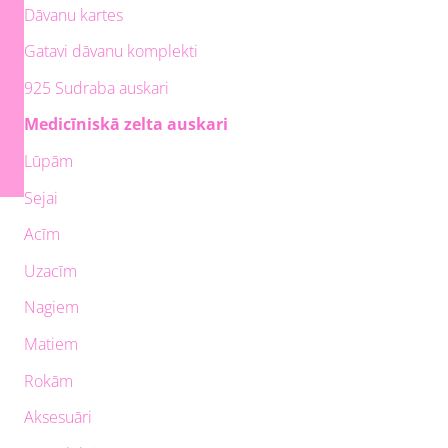
Dāvanu kartes
Gatavi dāvanu komplekti
925 Sudraba auskari
Medicīniskā zelta auskari
Lūpām
Sejai
Acīm
Uzacīm
Nagiem
Matiem
Rokām
Aksesuāri