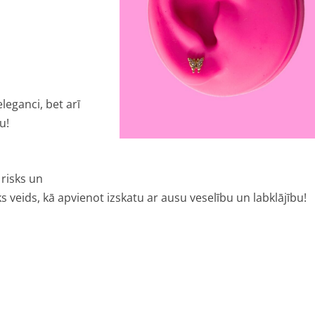
eleganci, bet arī
u!
 risks un
sks veids, kā apvienot izskatu ar ausu veselību un labklājību!