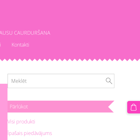
AUSU CAURDURŠANA
i
Kontakti
Pārlūkot
Visi produkti
Īpašais piedāvājums