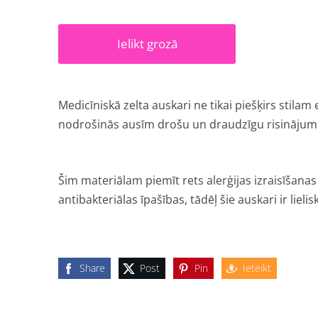
Ielikt grozā
Medicīniskā zelta auskari ne tikai piešķirs stilam 
nodrošinās ausīm drošu un draudzīgu risinājum
Šim materiālam piemīt rets alerģijas izraisīšanas
antibakteriālas īpašības, tādēļ šie auskari ir lieli
Share
Post
Pin
Ieteikt