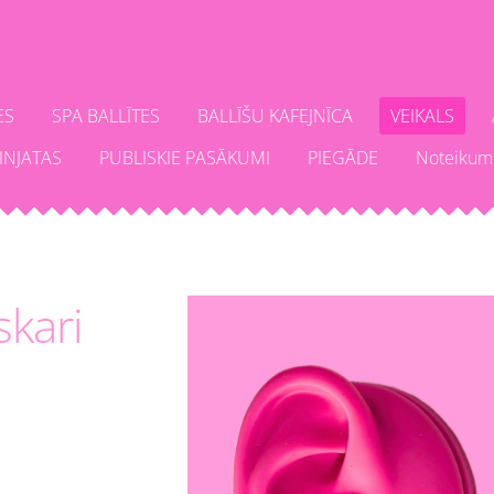
ES
SPA BALLĪTES
BALLĪŠU KAFEJNĪCA
VEIKALS
INJATAS
PUBLISKIE PASĀKUMI
PIEGĀDE
Noteikum
skari