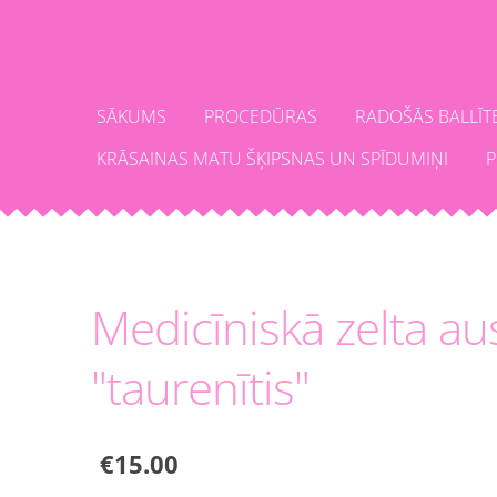
SĀKUMS
PROCEDŪRAS
RADOŠĀS BALLĪT
KRĀSAINAS MATU ŠĶIPSNAS UN SPĪDUMIŅI
P
Medicīniskā zelta au
"taurenītis"
€15.00