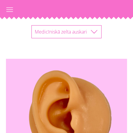
Medicīniskā zelta auskari