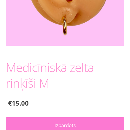
Medicīniskā zelta
rinķīši M
€15.00
Izpārdots