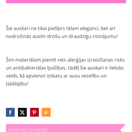
Šie auskari ne tikai piešķirs tēlam eleganci, bet arī
nodrošinās ausīm drošu un draudzīgu risinājumu!
Šim materiālam piemīt rets alerģijas izraisīšanas risks
un antibakteriālas īpašības, tādēļ šie auskari ir lielisks
veids, kā apvienot izskatu ar ausu veselību un
labklājību!
Iepērcies uz vietas!