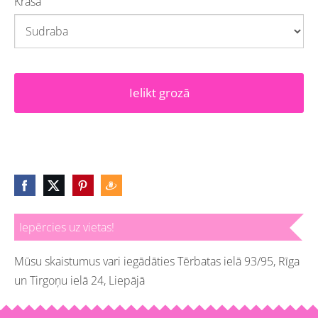
Krāsa
Ielikt grozā
Iepērcies uz vietas!
Mūsu skaistumus vari iegādāties Tērbatas ielā 93/95, Rīga
un Tirgoņu ielā 24, Liepājā